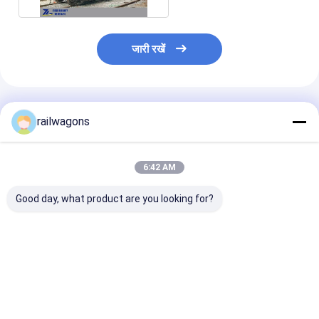
जारी रखें
अनुशंसित उत्पाद
railwagons
6:42 AM
Good day, what product are you looking for?
चार बॉटम डिस्चार्ज हैच के
कवर्ड आयरन ओर रेलवे हूपर
गिट्टी अयस्क खनिज 
साथ एयर अनलोडिंग कोल
वैगन 60 टन लोड यूआईसी एन
लिए यूआईसी 60t रेलव
रेलवे वैगन
मानक
ट्रेन कार हूपर वैगन
सबसे अच्छी कीमत
सबसे अच्छी कीमत
सबसे अच्छी 