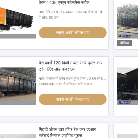
वैगन 1435 एमएम स्टेनलेस स्टील
नाम: 80 टन पे लोड कोयला / अयस्क गोंडोला 1435
मिमी रेल गेज स्टेनलेस स्टील हाई वॉल ओपन वैगन
पे लोड: 80 टन
सबसे अच्छी कीमत पाएं
वीडियो
मेरा कार्गो 120 किमी / घंटा रेलवे फ्रेट कार
ट्रेन 60t लोड कवर छत
नाम: माल/कार्गो ट्रेन माइन हूपर वैगन 60 टन लोड
कवर्ड रूफ
आवेदन पत्र: ट्रेन से परिवहन खनिज माल
सबसे अच्छी कीमत पाएं
गिट्टी ओपन टॉप हॉपर रेल कार एएआर
स्टैंडर्ड मिनरल एग्रीगेट गुड्स