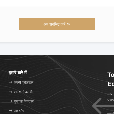
अब सबमिट करें
हमारे बारे में
To
कंपनी प्रोफ़ाइल
Eq
कारखाने का दौरा
कंपन
प्राप
गुणवत्ता नियंत्रण
साइटमैप