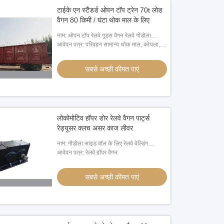
टाईके एन स्टैंडर्ड ओपन टॉप ट्रेन 70t लोड
वैगन 80 किमी / घंटा थोक माल के लिए
नाम: ओपन टॉप रेलवे गुड्स वैगन रेलवे गोंडोला
60/70/80 टन लोड
आवेदन पत्र: परिवहन सामान्य थोक माल, कोयला,
स्क्रैप, स्टील, लकड़ी, कागज।, कंटेनर
सबसे अच्छी कीमत पाएं
लोकोमोटिव हॉपर डोर रेलवे वैगन पार्ट्स
रेड्यूसर क्लच असर काज लीवर
नाम: गोंडोला साइड वॉल के लिए रेलवे वेल्डिंग
स्ट्रक्चर पार्ट्स रीइन्फोर्समेंट सीट बाइंडिंग सीट
आवेदन पत्र: रेलवे हॉपर वैगन
सबसे अच्छी कीमत पाएं